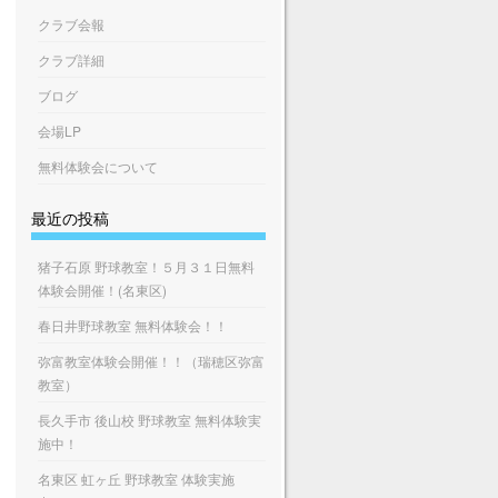
クラブ会報
クラブ詳細
ブログ
会場LP
無料体験会について
最近の投稿
猪子石原 野球教室！５月３１日無料
体験会開催！(名東区)
春日井野球教室 無料体験会！！
弥富教室体験会開催！！（瑞穂区弥富
教室）
長久手市 後山校 野球教室 無料体験実
施中！
名東区 虹ヶ丘 野球教室 体験実施