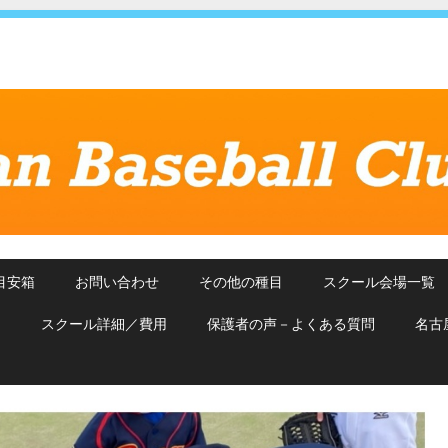
目安箱
お問い合わせ
その他の種目
スクール会場一覧
約
スクール詳細／費用
保護者の声－よくある質問
名古