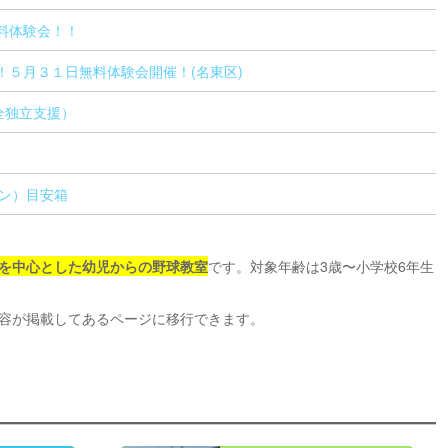
料体験会！！
！５月３１日無料体験会開催！(名東区)
全独立支援）
ャン）目安箱
を中心とした幼児からの野球教室
です。対象年齢は3歳〜小学校6年生
容が掲載してあるページに移行できます。