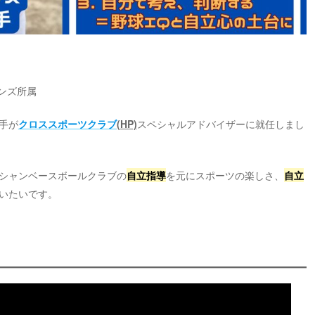
ゴンズ所属
手が
クロススポーツクラブ
(HP)
スペシャルアドバイザーに就任しまし
シャンベースボールクラブの
自立指導
を元にスポーツの楽しさ、
自立
いたいです。