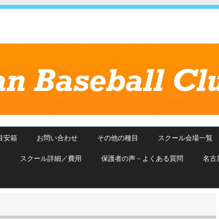
目安箱
お問い合わせ
その他の種目
スクール会場一覧
約
スクール詳細／費用
保護者の声－よくある質問
名古