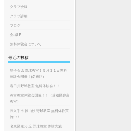
クラブ会報
クラブ詳細
ブログ
会場LP
無料体験会について
最近の投稿
猪子石原 野球教室！５月３１日無料
体験会開催！(名東区)
春日井野球教室 無料体験会！！
弥富教室体験会開催！！（瑞穂区弥富
教室）
長久手市 後山校 野球教室 無料体験実
施中！
名東区 虹ヶ丘 野球教室 体験実施