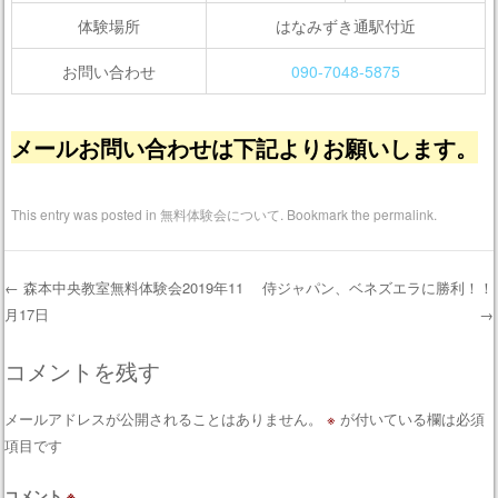
体験場所
はなみずき通駅付近
お問い合わせ
090-7048-5875
メールお問い合わせは下記よりお願いします。
This entry was posted in
無料体験会について
. Bookmark the
permalink
.
←
森本中央教室無料体験会2019年11
侍ジャパン、ベネズエラに勝利！！
月17日
→
Post navigation
コメントを残す
メールアドレスが公開されることはありません。
※
が付いている欄は必須
項目です
コメント
※