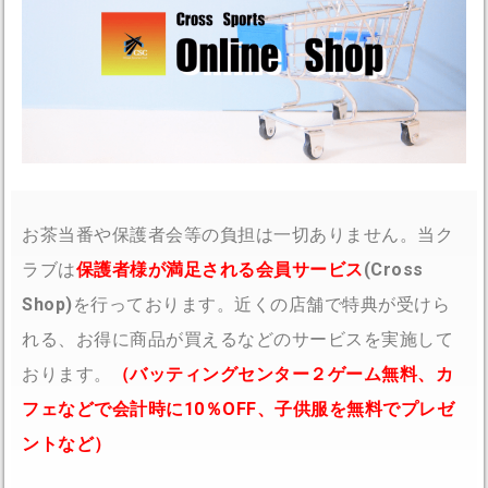
お茶当番や保護者会等の負担は一切ありません。当ク
ラブは
保護者様が満足される会員サービス
(
Cross
Shop
)
を行っております。近くの店舗で特典が受けら
れる、お得に商品が買えるなどのサービスを実施して
おります。
（バッティングセンター２ゲーム無料、カ
フェなどで会計時に
10
％
OFF
、子供服を無料でプレゼ
ントなど）