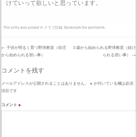
けていって欲しいと思っています。
This entry was posted in
クラブ詳細
. Bookmark the
permalink
.
←
子供が明るく育つ野球教室（幼児
３歳から始められる野球教室（続け
から始められる習い事）
られる習い事）
→
Post navigation
コメントを残す
メールアドレスが公開されることはありません。
※
が付いている欄は必須
項目です
コメント
※