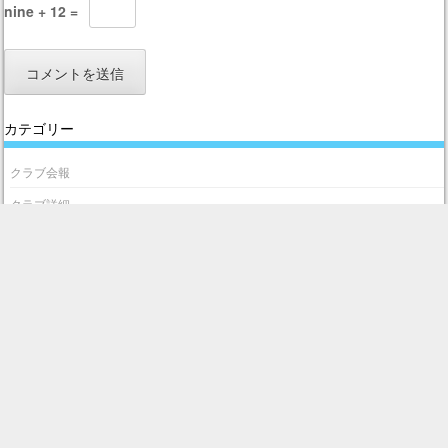
nine + 12 =
カテゴリー
クラブ会報
クラブ詳細
ブログ
会場LP
無料体験会について
最近の投稿
猪子石原 野球教室！５月３１日無料体験会開催！(名東区)
春日井野球教室 無料体験会！！