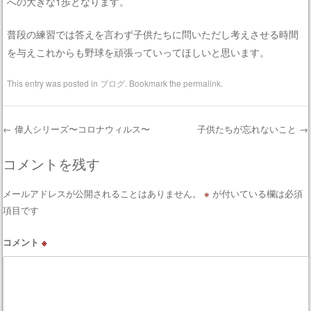
への大きな1歩となります。
普段の練習では答えを言わず子供たちに問いただし考えさせる時間
を与えこれからも野球を頑張っていってほしいと思います。
This entry was posted in
ブログ
. Bookmark the
permalink
.
←
偉人シリーズ〜コロナウィルス〜
子供たちが忘れないこと
→
Post navigation
コメントを残す
メールアドレスが公開されることはありません。
※
が付いている欄は必須
項目です
コメント
※